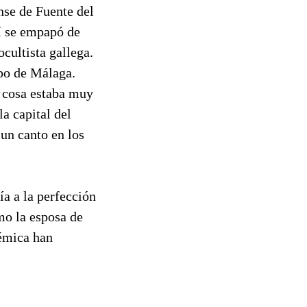
nse de Fuente del
lí se empapó de
ocultista gallega.
spo de Málaga.
a cosa estaba muy
a capital del
 un canto en los
a a la perfección
mo la esposa de
lémica han