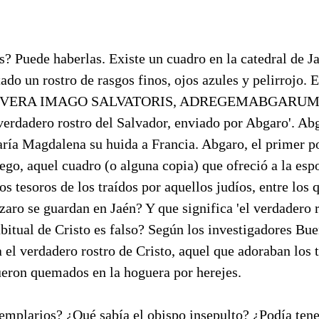
? Puede haberlas. Existe un cuadro en la catedral de J
ado un rostro de rasgos finos, ojos azules y pelirrojo. 
ón: 'VERA IMAGO SALVATORIS, ADREGEMABGARUM
l verdadero rostro del Salvador, enviado por Abgaro'. Ab
ría Magdalena su huida a Francia. Abgaro, el primer p
go, aquel cuadro (o alguna copia) que ofreció a la espo
os tesoros de los traídos por aquellos judíos, entre los 
aro se guardan en Jaén? Y que significa 'el verdadero r
abitual de Cristo es falso? Según los investigadores Bue
 el verdadero rostro de Cristo, aquel que adoraban los
ueron quemados en la hoguera por herejes.
emplarios? ¿Qué sabía el obispo insepulto? ¿Podía tene