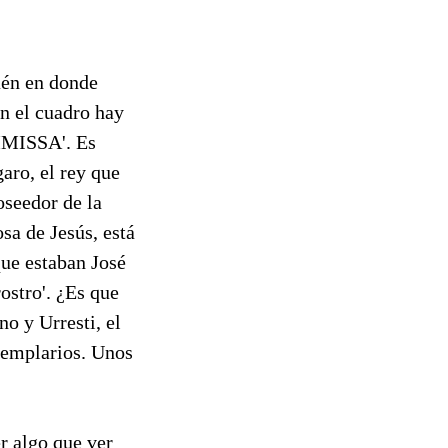
aén en donde
En el cuadro hay
MISSA'. Es
garo, el rey que
oseedor de la
sa de Jesús, está
que estaban José
ostro'. ¿Es que
no y Urresti, el
 templarios. Unos
r algo que ver