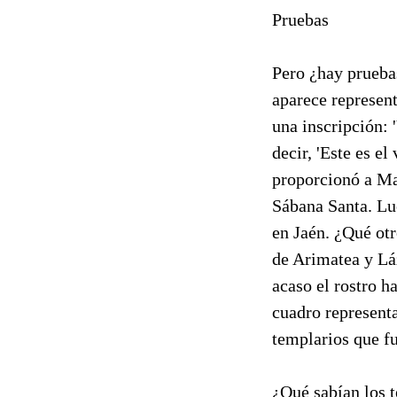
Pruebas
Pero ¿hay pruebas
aparece represent
una inscripci
decir, 'Este es e
proporcionó a Ma
Sábana Santa. Lue
en Jaén. ¿Qué otr
de Arimatea y Láz
acaso el rostro h
cuadro representa
templarios que f
¿Qué sabían los t