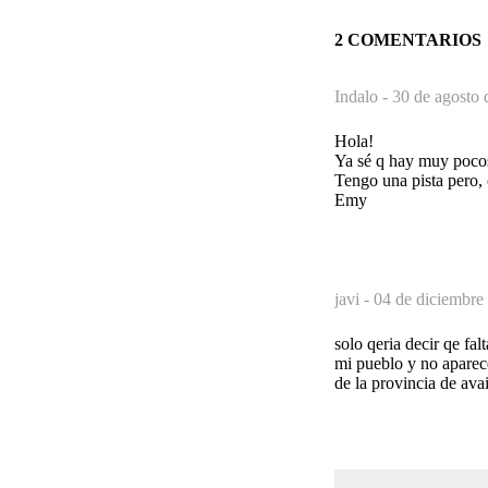
2 COMENTARIOS
Indalo -
30 de agosto 
Hola!
Ya sé q hay muy pocos
Tengo una pista pero, 
Emy
javi -
04 de diciembre
solo qeria decir qe fa
mi pueblo y no aparece
de la provincia de avai