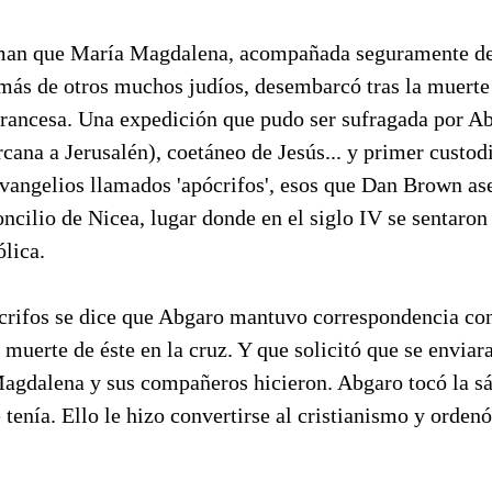
rman que María Magdalena, acompañada seguramente de
más de otros muchos judíos, desembarcó tras la muerte 
francesa. Una expedición que pudo ser sufragada por Ab
cana a Jerusalén), coetáneo de Jesús... y primer custod
evangelios llamados 'apócrifos', esos que Dan Brown as
oncilio de Nicea, lugar donde en el siglo IV se sentaron 
ólica.
ócrifos se dice que Abgaro mantuvo correspondencia co
 muerte de éste en la cruz. Y que solicitó que se enviar
agdalena y sus compañeros hicieron. Abgaro tocó la sá
 tenía. Ello le hizo convertirse al cristianismo y ordenó