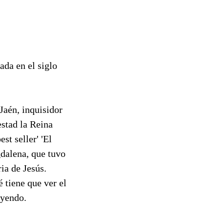
da en el siglo
aén, inquisidor
estad la Reina
st seller' 'El
dalena, que tuvo
ia de Jesús.
é tiene que ver el
eyendo.