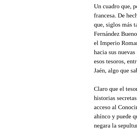
Un cuadro que, po
francesa. De hech
que, siglos más 
Fernández Bueno 
el Imperio Roman
hacia sus nuevas 
esos tesoros, ent
Jaén, algo que sa
Claro que el teso
historias secreta
acceso al Conoci
ahínco y puede qu
negara la sepultu