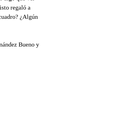
isto regaló a
 cuadro? ¿Algún
rnández Bueno y