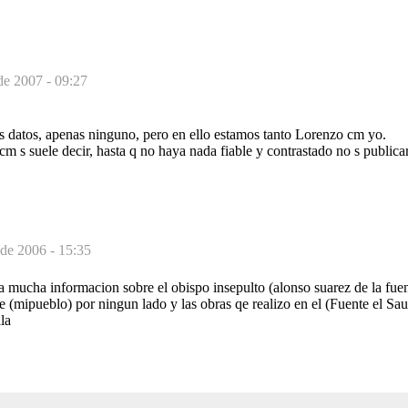
de 2007 - 09:27
 datos, apenas ninguno, pero en ello estamos tanto Lorenzo cm yo.
cm s suele decir, hasta q no haya nada fiable y contrastado no s publica
 de 2006 - 15:35
lta mucha informacion sobre el obispo insepulto (alonso suarez de la fuen
 (mipueblo) por ningun lado y las obras qe realizo en el (Fuente el Sau
la