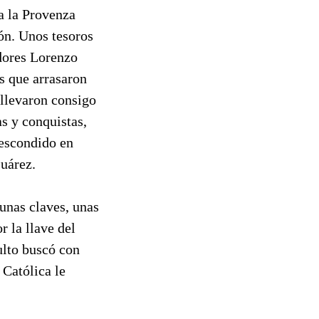
a la Provenza
món. Unos tesoros
dores Lorenzo
s que arrasaron
 llevaron consigo
as y conquistas,
 escondido en
Suárez.
 unas claves, unas
 la llave del
ulto buscó con
 Católica le