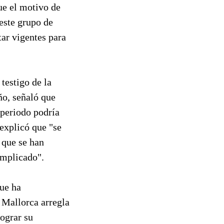
ue el motivo de
 este grupo de
tar vigentes para
testigo de la
ño, señaló que
 periodo podría
 explicó que "se
 que se han
omplicado".
que ha
e Mallorca arregla
ograr su