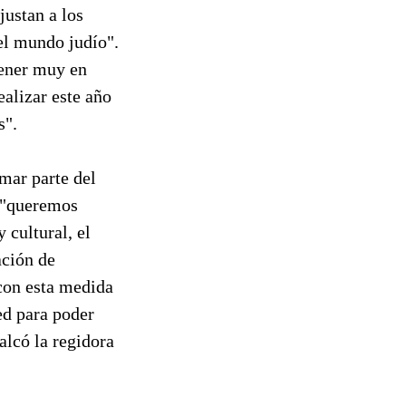
justan a los
 el mundo judío".
tener muy en
ealizar este año
s".
rmar parte del
n "queremos
 cultural, el
ación de
 con esta medida
ed para poder
alcó la regidora