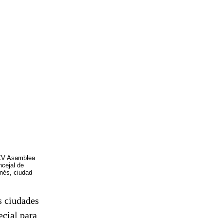
XXV Asamblea
cejal de
nés, ciudad
as ciudades
cial para