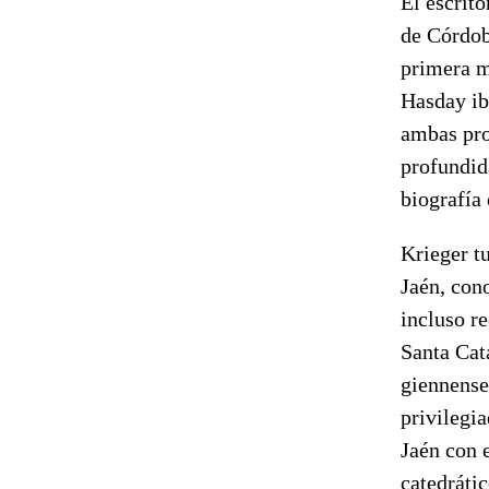
El escrito
de Córdob
primera m
Hasday ib
ambas pro
profundid
biografía
Krieger tu
Jaén, cono
incluso re
Santa Cat
giennenses
privilegi
Jaén con 
catedrátic