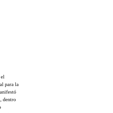
 el
l para la
anifestó
, dentro
o