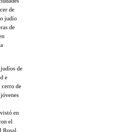
 ciudades
cer de
o judío
ras de
en
na
 judíos de
ad e
 cerro de
 jóvenes
vistó en
con el
l Rosal.