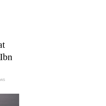
at
 Ibn
DAS