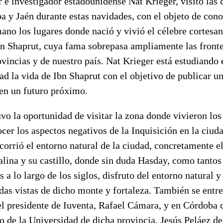
r e investigador estadounidense Nat Krieger, visitó las
a y Jaén durante estas navidades, con el objeto de cono
ano los lugares donde nació y vivió el célebre cortesan
n Shaprut, cuya fama sobrepasa ampliamente las fronte
vincias y de nuestro país. Nat Krieger está estudiando 
ad la vida de Ibn Shaprut con el objetivo de publicar u
 en un futuro próximo.
vo la oportunidad de visitar la zona donde vivieron los
cer los aspectos negativos de la Inquisición en la ciud
corrió el entorno natural de la ciudad, concretamente el
alina y su castillo, donde sin duda Hasday, como tantos
 a lo largo de los siglos, disfruto del entorno natural y
adas vistas de dicho monte y fortaleza. También se entre
el presidente de Iuventa, Rafael Cámara, y en Córdoba 
o de la Universidad de dicha provincia, Jesús Peláez de