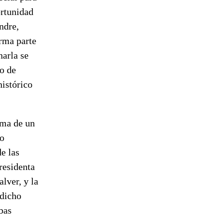
ortunidad
ndre,
orma parte
harla se
io de
histórico
rma de un
jo
de las
residenta
lver, y la
 dicho
bas