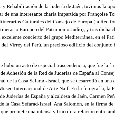
o y Rehabilitación de la Judería de Jaén, tuvimos la op
tar de una interesante charla impartida por Françoise To
 Itinerarios Culturales del Consejo de Europa (la Red f
tinerario Europeo del Patrimonio Judío), y tras dicha c
n excelente concierto del grupo Mediterránea, en el Pat
del Virrey del Perú, un precioso edificio del conjunto 
e hubo un acto de especial trascendencia, que fue la fi
de Adhesión de la Red de Juderías de España al Conse
nal de la Casa Sefarad-Israel, que se desarrolló en una 
Museo Internacional de Arte Naïf. En la fotografía, la P
 de Juderías de España y alcaldesa de Jaén, Carmen Peña
 de la Casa Sefarad-Israel, Ana Salomón, en la firma de
 que promete una intensa y fructífera relación entre am